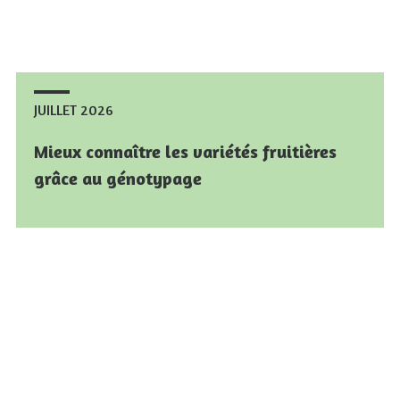
JUILLET 2026
JUILLET 2026
Mieux connaître les variétés fruitières
Mieux connaître les variétés fruitières
grâce au génotypage
grâce au génotypage