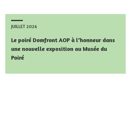
JUILLET 2026
JUILLET 2026
Le poiré Domfront AOP à l’honneur dans
Le poiré Domfront AOP à l’honneur dans
une nouvelle exposition au Musée du
une nouvelle exposition au Musée du
Poiré
Poiré