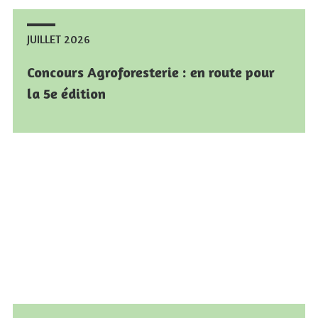
JUILLET 2026
JUILLET 2026
Concours Agroforesterie : en route pour
Concours Agroforesterie : en route pour
la 5e édition
la 5e édition