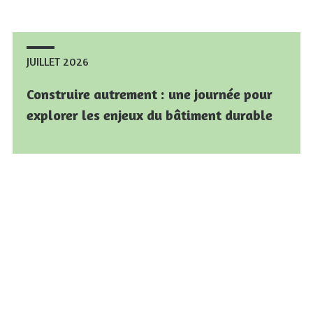
JUILLET 2026
JUILLET 2026
Construire autrement : une journée pour
Construire autrement : une journée pour
explorer les enjeux du bâtiment durable
explorer les enjeux du bâtiment durable