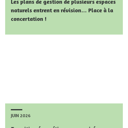
Les plans de gestion de plusieurs espaces
Les plans de gestion de plusieurs espaces
naturels entrent en révision… Place à la
naturels entrent en révision… Place à la
concertation !
concertation !
JUIN 2026
JUIN 2026