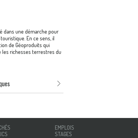
gagé dans une démarche pour
ouristique. En ce sens, il
ation de Géoproduits qui
 les richesses terrestres du
ques
CHÉS
EMPLOIS
ICS
STAGES