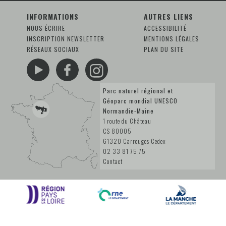
INFORMATIONS
AUTRES LIENS
NOUS ÉCRIRE
ACCESSIBILITÉ
INSCRIPTION NEWSLETTER
MENTIONS LÉGALES
RÉSEAUX SOCIAUX
PLAN DU SITE
Parc naturel régional et
Géoparc mondial UNESCO
Normandie-Maine
1 route du Château
CS 80005
61320 Carrouges Cedex
02 33 81 75 75
Contact