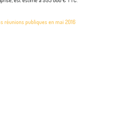
mprise, est estimé à 995 000 € TTC.
des réunions publiques en mai 2016