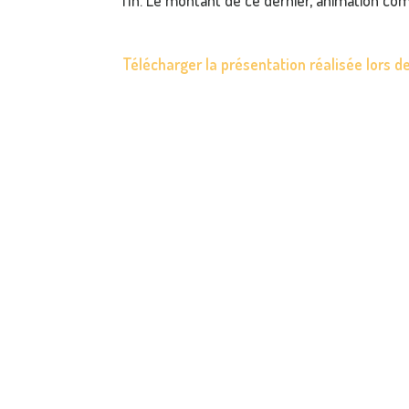
fin. Le montant de ce dernier, animation co
Télécharger la présentation réalisée lors 