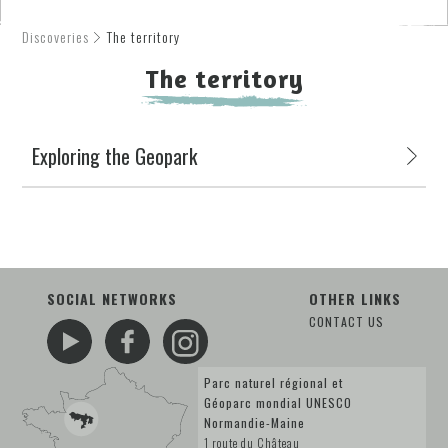
Discoveries
The territory
The territory
Exploring the Geopark
SOCIAL NETWORKS
OTHER LINKS
CONTACT US
Parc naturel régional et
Géoparc mondial UNESCO
Normandie-Maine
1 route du Château