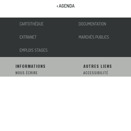
‹ AGENDA
CARTOTHÈQUE
DOCUMENTATION
EXTRANET
MARCHÉS PUBLICS
EMPLOIS STAGES
INFORMATIONS
AUTRES LIENS
NOUS ÉCRIRE
ACCESSIBILITÉ
INSCRIPTION NEWSLETTER
MENTIONS LÉGALES
RÉSEAUX SOCIAUX
PLAN DU SITE
Parc naturel régional et
Géoparc mondial UNESCO
Normandie-Maine
1 route du Château