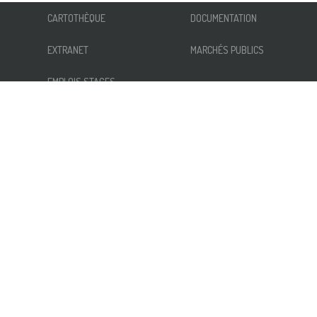
CARTOTHÈQUE
DOCUMENTATION
EXTRANET
MARCHÉS PUBLICS
EMPLOIS STAGES
INFORMATIONS
AUTRES LIENS
NOUS ÉCRIRE
ACCESSIBILITÉ
INSCRIPTION NEWSLETTER
MENTIONS LÉGALES
RÉSEAUX SOCIAUX
PLAN DU SITE
Parc naturel régional et
Géoparc mondial UNESCO
Normandie-Maine
1 route du Château
CS 80005
61320 Carrouges Cedex
02 33 81 75 75