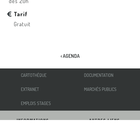
dès 20h
Tarif
Gratuit
‹ AGENDA
CARTOTHÈQUE
DOCUMENTATION
EXTRANET
MARCHÉS PUBLICS
EMPLOIS STAGES
INFORMATIONS
AUTRES LIENS
NOUS ÉCRIRE
ACCESSIBILITÉ
INSCRIPTION NEWSLETTER
MENTIONS LÉGALES