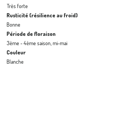
Très forte
Rusticité (résilience au froid)
Bonne
Période de floraison
3ème - 4ème saison, mi-mai
Couleur
Blanche
Production
Tous les deux ans
Variété visible
A la Maison du Parc et du Géoparc
Oui
Au Musée du Poiré
Non