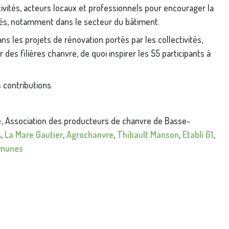
ctivités, acteurs locaux et professionnels pour encourager la
és, notamment dans le secteur du bâtiment.
ns les projets de rénovation portés par les collectivités,
r des filières chanvre, de quoi inspirer les 55 participants à
 contributions.
e
, Association des producteurs de chanvre de Basse-
s,
La Mare Gautier
,
Agrochanvre
,
Thibault Manson
,
Etabli 61
,
mmunes
‹ LISTE DES ACTUALITÉS