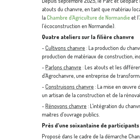
Depuis septembre 2025, le Parc et Géoparc 
atouts du chanvre, en tant que matériau local
la
Chambre d’Agriculture de Normandie
et l’
l'écoconstruction en Normandie).
Quatre ateliers sur la filière chanvre
-
Cultivons chanvre
: La production du chanvr
production de matériaux de construction, in
-
Parlons chanvre
: Les atouts et les différe
d’Agrochanvre, une entreprise de transform
-
Construisons chanvre
: La mise en œuvre d
un artisan de la construction et de la rénova
-
Rénovons chanvre
: L’intégration du cha
maitres d’ouvrage publics.
Près d’une soixantaine de participants
Proposé dans le cadre de la démarche Chan