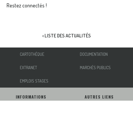
Restez connectés !
‹ LISTE DES ACTUALITÉS
CARTOTHÈQUE
DOCUMENTATION
EXTRANET
MARCHÉS PUBLICS
EMPLOIS STAGES
INFORMATIONS
AUTRES LIENS
NOUS ÉCRIRE
ACCESSIBILITÉ
INSCRIPTION NEWSLETTER
MENTIONS LÉGALES
RÉSEAUX SOCIAUX
PLAN DU SITE