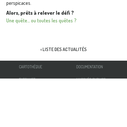
perspicaces.
Alors, prêts à relever le défi ?
Une quête… ou toutes les quêtes ?
‹ LISTE DES ACTUALITÉS
CARTOTHÈQUE
DOCUMENTATION
EXTRANET
MARCHÉS PUBLICS
EMPLOIS STAGES
INFORMATIONS
AUTRES LIENS
NOUS ÉCRIRE
ACCESSIBILITÉ
INSCRIPTION NEWSLETTER
MENTIONS LÉGALES
RÉSEAUX SOCIAUX
PLAN DU SITE