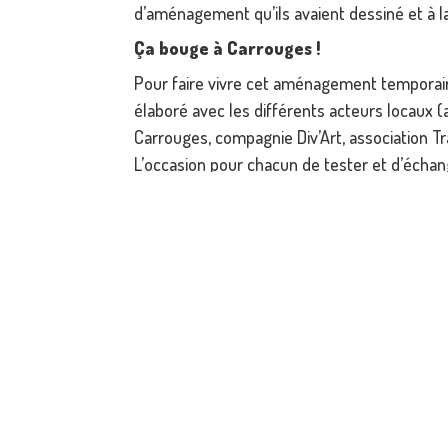
d’aménagement qu’ils avaient dessiné et à la
Ça bouge à Carrouges !
Pour faire vivre cet aménagement temporai
élaboré avec les différents acteurs locaux 
Carrouges, compagnie Div’Art, association Tra
L’occasion pour chacun de tester et d’échang
Pour aller plus loin, la permanence réouvrira
l’expérimentation (fermée du 1er au 19 août
son avis et proposer des initiatives pour ren
CARTOTHÈQUE
DO