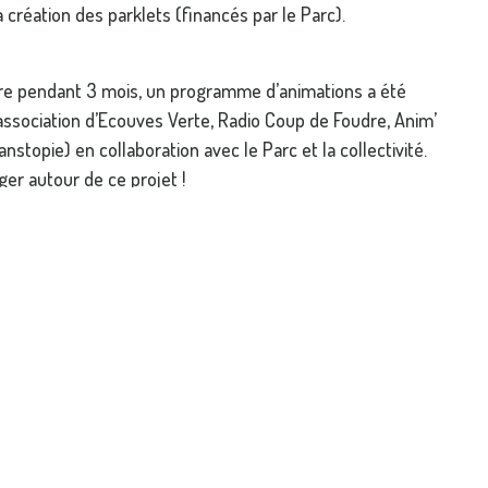
 création des parklets (financés par le Parc).
re pendant 3 mois, un programme d’animations a été
(association d’Ecouves Verte, Radio Coup de Foudre, Anim’
nstopie) en collaboration avec le Parc et la collectivité.
er autour de ce projet !
 à la bibliothèque les mercredis matin, jusqu’à la fin de
), pour permettre à chacun, via des cartes à idées de donner
dre la place plus agréable et accueillante !
‹ LISTE DES ACTUALITÉS
MAR
CUMENTATION
EXTRANET
PUBL